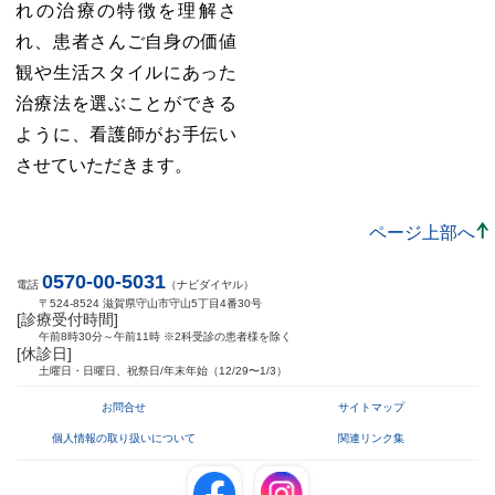
れの治療の特徴を理解さ
れ、患者さんご自身の価値
観や生活スタイルにあった
治療法を選ぶことができる
ように、看護師がお手伝い
させていただきます。
ページ上部へ
0570-00-5031
電話
（ナビダイヤル）
〒524-8524 滋賀県守山市守山5丁目4番30号
[診療受付時間]
午前8時30分～午前11時 ※2科受診の患者様を除く
[休診日]
土曜日・日曜日、祝祭日/年末年始（12/29〜1/3）
お問合せ
サイトマップ
個人情報の取り扱いについて
関連リンク集