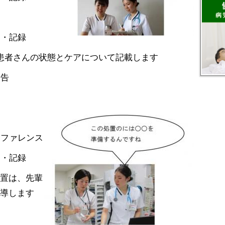
ス
ア・記録
患者さんの状態とケアについて記載します
報告
ンファレンス
ア・記録
置は、先輩
導します