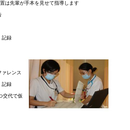
置は先輩が手本を見せて指導します
告
・記録
ンファレンス
・記録
ずつ交代で仮