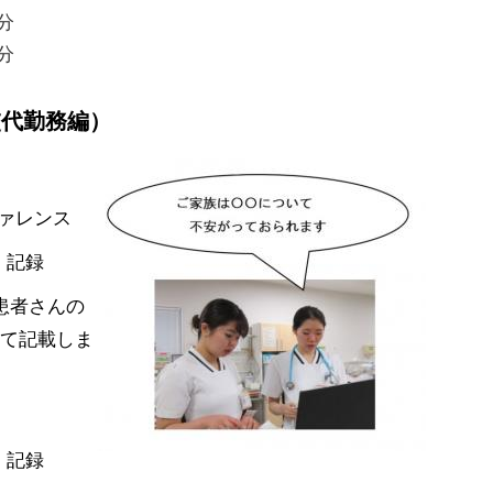
分
分
交代勤務編）
ファレンス
・記録
患者さんの
て記載しま
・記録