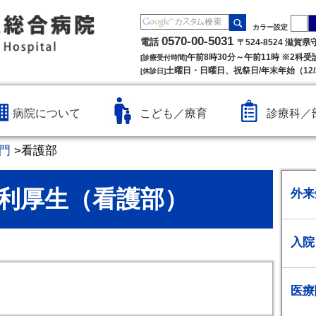
カラー設定
0570-00-5031
電話
〒524-8524 滋賀
午前8時30分～午前11時 ※2科
[診療受付時間]
土曜日・日曜日、祝祭日/年末年始（12/2
[休診日]
病院について
こども／療育
診療科／
門
>
看護部
利厚生（看護部）
外来
入院
医療