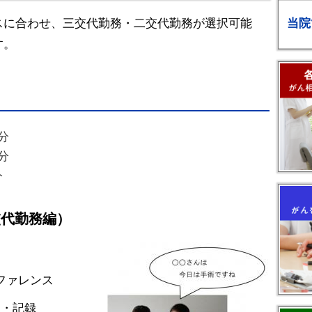
当院
スに合わせ、三交代勤務・二交代勤務が選択可能
す。
分
分
分
交代勤務編）
ンファレンス
ア・記録