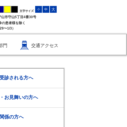
大
中
小
文字サイズ
県守山市守山5丁目4番30号
受診の患者様を除く
9〜1/3）
部門
交通アクセス
受診される方へ
・お見舞いの方へ
関係の方へ