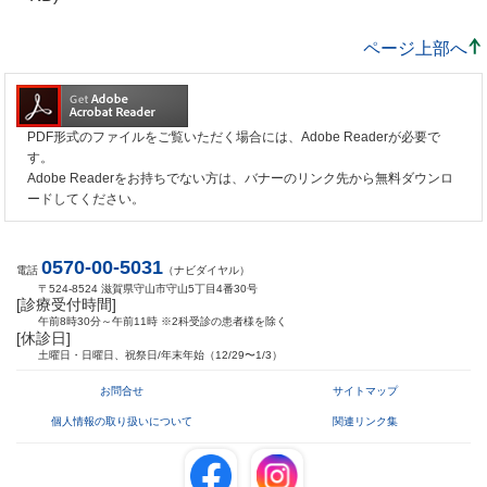
ページ上部へ
PDF形式のファイルをご覧いただく場合には、Adobe Readerが必要で
す。
Adobe Readerをお持ちでない方は、バナーのリンク先から無料ダウンロ
ードしてください。
0570-00-5031
電話
（ナビダイヤル）
〒524-8524 滋賀県守山市守山5丁目4番30号
[診療受付時間]
午前8時30分～午前11時 ※2科受診の患者様を除く
[休診日]
土曜日・日曜日、祝祭日/年末年始（12/29〜1/3）
お問合せ
サイトマップ
個人情報の取り扱いについて
関連リンク集