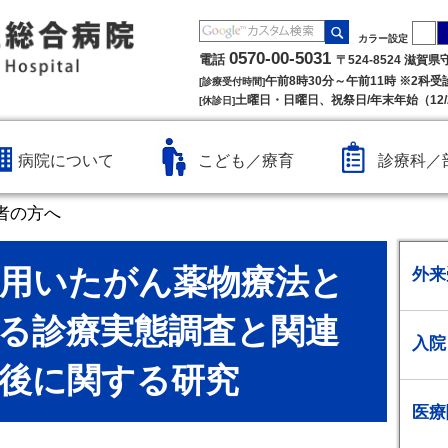
カラー設定
0570-00-5031
電話
〒524-8524 滋賀
午前8時30分～午前11時 ※2科
[診療受付時間]
土曜日・日曜日、祝祭日/年末年始（12/2
[休診日]
病院について
こども／療育
診療科／
者の方へ
用いたがん薬物療法と
外来
る診療実態調査と関連
入院
後に関する研究
医療