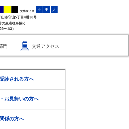
大
中
小
文字サイズ
県守山市守山5丁目4番30号
受診の患者様を除く
9〜1/3）
部門
交通アクセス
受診される方へ
・お見舞いの方へ
関係の方へ