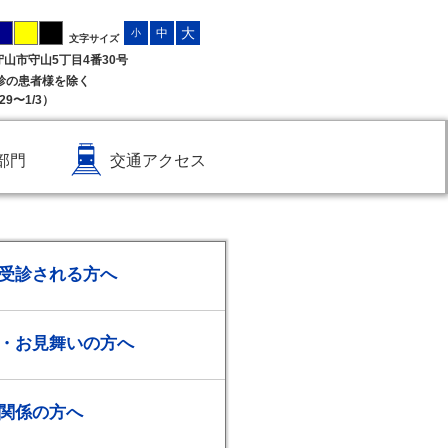
大
中
小
文字サイズ
県守山市守山5丁目4番30号
受診の患者様を除く
9〜1/3）
部門
交通アクセス
受診される方へ
・お見舞いの方へ
関係の方へ