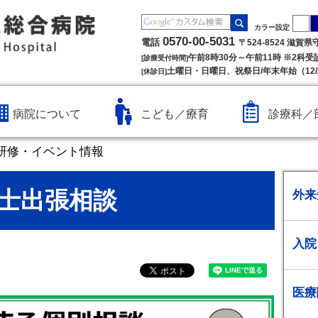
カラー設定
0570-00-5031
電話
〒524-8524 滋賀
午前8時30分～午前11時 ※2科
[診療受付時間]
土曜日・日曜日、祝祭日/年末年始（12/2
[休診日]
病院について
こども／療育
診療科／
研修・イベント情報
士出張相談
外来
入院
医療