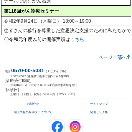
チームで挑むがん治療
第118回がん診療セミナー
令和2年9月24日（木曜日） 18:00～19:00
患者さんの移行を尊重した意思決定支援のために私たちがで
〇令和元年度以前の開催実績は
こちら
ページ上部へ
0570-00-5031
電話
（ナビダイヤル）
〒524-8524 滋賀県守山市守山5丁目4番30号
[診療受付時間]
午前8時30分～午前11時 ※2科受診の患者様を除く
[休診日]
土曜日・日曜日、祝祭日/年末年始（12/29〜1/3）
お問合せ
サイトマップ
個人情報の取り扱いについて
関連リンク集