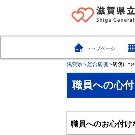
トップページ
滋賀県立総合病院
>
病院につ
職員への心付
職員へのお心付け