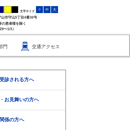
大
中
小
文字サイズ
県守山市守山5丁目4番30号
受診の患者様を除く
9〜1/3）
部門
交通アクセス
受診される方へ
・お見舞いの方へ
関係の方へ