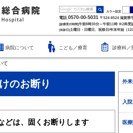
カラー設定
0570-00-5031
電話
〒524-8524 滋賀
午前8時30分～午前11時 ※2科
[診療受付時間]
土曜日・日曜日、祝祭日/年末年始（12/2
[休診日]
病院について
こども／療育
診療科／
いて
けのお断り
外来
入院
などは、固くお断りします
医療