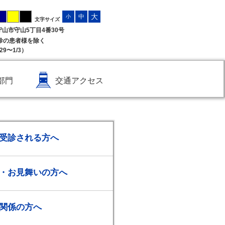
大
中
小
文字サイズ
県守山市守山5丁目4番30号
受診の患者様を除く
9〜1/3）
部門
交通アクセス
受診される方へ
・お見舞いの方へ
関係の方へ