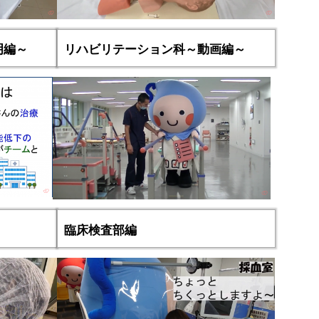
明編～
リハビリテーション科～動画編～
臨床検査部編