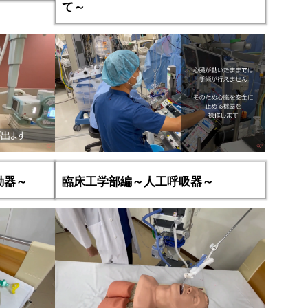
て～
動器～
臨床工学部編～人工呼吸器～