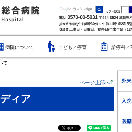
カラー設定
0570-00-5031
電話
〒524-8524 滋賀
午前8時30分～午前11時 ※2科
[診療受付時間]
土曜日・日曜日、祝祭日/年末年始（12/2
[休診日]
病院について
こども／療育
診療科／
いて
外来
ページ上部へ
メディア
入院
医療