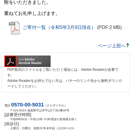
附をいただきました。
重ねてお礼申し上げます。
ご寄付一覧（令和5年3月9日現在）
(PDF:2 MB)
ページ上部へ
PDF形式のファイルをご覧いただく場合には、Adobe Readerが必要で
す。
Adobe Readerをお持ちでない方は、バナーのリンク先から無料ダウンロ
ードしてください。
0570-00-5031
電話
（ナビダイヤル）
〒524-8524 滋賀県守山市守山5丁目4番30号
[診療受付時間]
午前8時30分～午前11時 ※2科受診の患者様を除く
[休診日]
土曜日・日曜日、祝祭日/年末年始（12/29〜1/3）