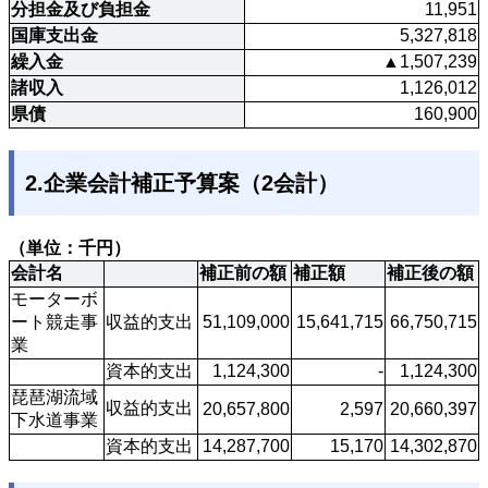
分担金及び負担金
11,951
国庫支出金
5,327,818
繰入金
▲1,507,239
諸収入
1,126,012
県債
160,900
2.企業会計補正予算案（2会計）
（単位：千円）
会計名
補正前の額
補正額
補正後の額
モーターボ
ート競走事
収益的支出
51,109,000
15,641,715
66,750,715
業
資本的支出
1,124,300
-
1,124,300
琵琶湖流域
収益的支出
20,657,800
2,597
20,660,397
下水道事業
資本的支出
14,287,700
15,170
14,302,870