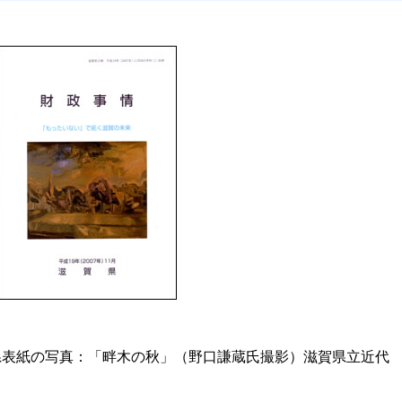
月滋賀県表紙の写真：「畔木の秋」（野口謙蔵氏撮影）滋賀県立近代