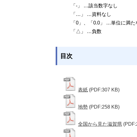
「-」 …該当数字なし
「…」 …資料なし
「0」、「0.0」 …単位に満
「△」 …負数
目次
表紙
(PDF:307 KB)
地勢
(PDF:258 KB)
全国から見た滋賀県
(PDF: