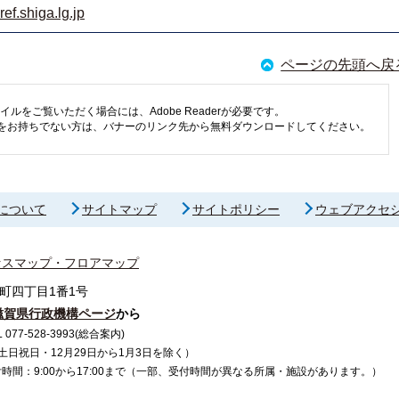
f.shiga.lg.jp
ページの先頭へ戻
イルをご覧いただく場合には、Adobe Readerが必要です。
eaderをお持ちでない方は、バナーのリンク先から無料ダウンロードしてください。
について
サイトマップ
サイトポリシー
ウェブアクセ
セスマップ・フロアマップ
町四丁目1番1号
滋賀県行政機構ページ
から
7-528-3993(総合案内)
で（土日祝日・12月29日から1月3日を除く）
間：9:00から17:00まで（一部、受付時間が異なる所属・施設があります。）