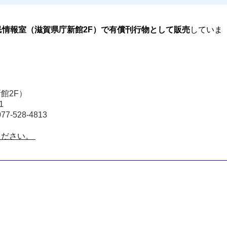
民情報室（滋賀県庁新館2F）で有償刊行物として販売
していま
2F） 
1 
7-528-4813 
ださい。 