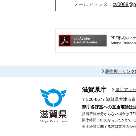
メールアドレス：
cv0009@pre
PDF形式のファ
Adobe R
著作権・リンク
滋賀県庁
県庁アク
〒520-8577
滋賀県大津市京
県庁各課室への直通電話は
担当所属が分からない場合は TEL 07
開庁時間：8:30から17:15ま
※手続等に関する窓口業務の受付時