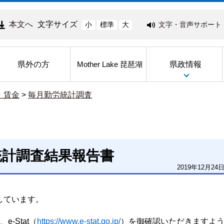
本文へ
文字サイズ
文字・音声サポート
小
標準
大
県外の方
県政情報
Mother Lake 琵琶湖
・賃金
>
毎月勤労統計調査
統計調査結果報告書
2019年12月24
載しています。
-Stat（
https://www.e-stat.go.jp/
）を御確認いただきますよ