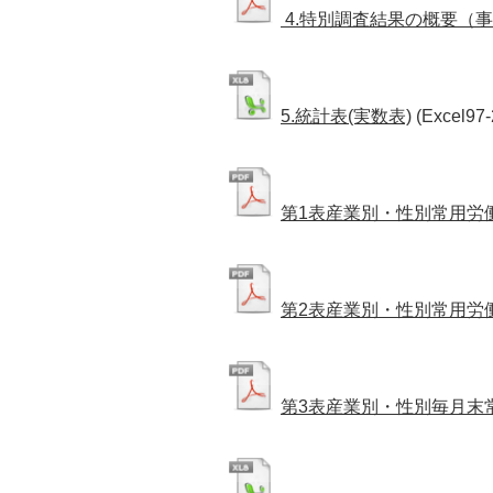
4.特別調査結果の概要（事
5.統計表(実数表)
(Excel97
第1表産業別・性別常用労
第2表産業別・性別常用労
第3表産業別・性別毎月末