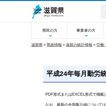
県民の方
事業者の方
滋賀県
>
県政情報
>
滋賀の統計情報
>
労働
平成24年毎月勤労
PDF形式またはEXCEL形式で掲
なお、最新の全国集計値については、e