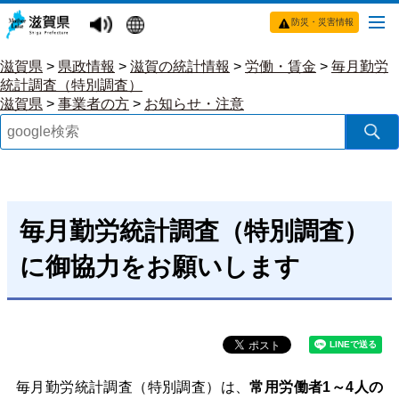
防災・災害情報
滋賀県
>
県政情報
>
滋賀の統計情報
>
労働・賃金
>
毎月勤労
統計調査（特別調査）
滋賀県
>
事業者の方
>
お知らせ・注意
毎月勤労統計調査（特別調査）
に御協力をお願いします
毎月勤労統計調査（特別調査）は、
常用労働者1～4人の