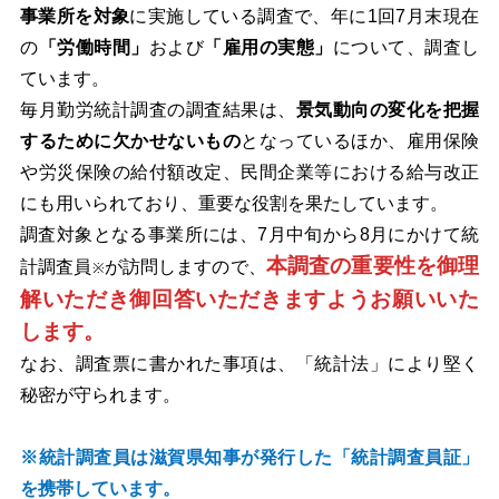
事業所を対象
に実施している調査で、年に1回7月末現在
の
「労働時間」
および
「雇用の実態」
について、調査し
ています。
毎月勤労統計調査の調査結果は、
景気動向の変化を把握
するために欠かせないもの
となっているほか、雇用保険
や労災保険の給付額改定、民間企業等における給与改正
にも用いられており、重要な役割を果たしています。
調査対象となる事業所には、7月中旬から8月にかけて統
本調査の重要性を御理
計調査員
が訪問しますので、
※
解いただき御回答いただきますようお願いいた
します。
なお、調査票に書かれた事項は、「統計法」により堅く
秘密が守られます。
※統計調査員は滋賀県知事が発行した「統計調査員証」
を携帯しています。