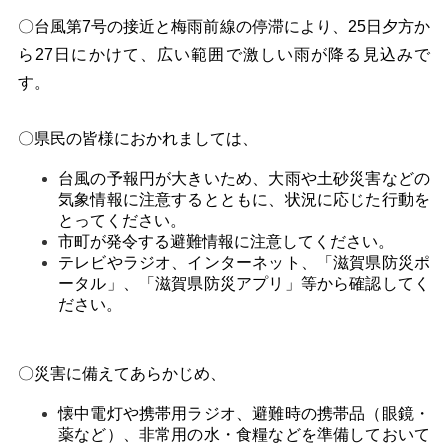
〇
台風第7号の接近と梅雨前線の停滞により、25日夕方か
ら27日にかけて、広い範囲で激しい雨が降る見込みで
す。
〇県民の皆様におかれましては、
台風の予報円が大きいため、大雨や土砂災害などの
気象情報に注意するとともに、状況に応じた行動を
とってください。
市町が発令する避難情報に注意してください。
テレビやラジオ、インターネット、「滋賀県防災ポ
ータル」、「滋賀県防災アプリ」等から確認してく
ださい。
〇災害に備えてあらかじめ、
懐中電灯や携帯用ラジオ、避難時の携帯品（眼鏡・
薬など）、非常用の水・食糧などを準備しておいて