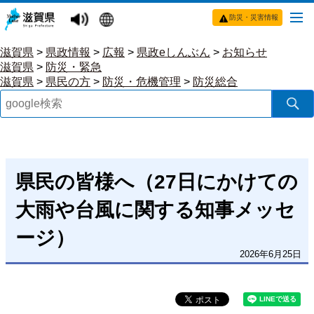
防災・災害情報
滋賀県
>
県政情報
>
広報
>
県政eしんぶん
>
お知らせ
滋賀県
>
防災・緊急
滋賀県
>
県民の方
>
防災・危機管理
>
防災総合
県民の皆様へ（27日にかけての
大雨や台風に関する知事メッセ
ージ）
2026年6月25日