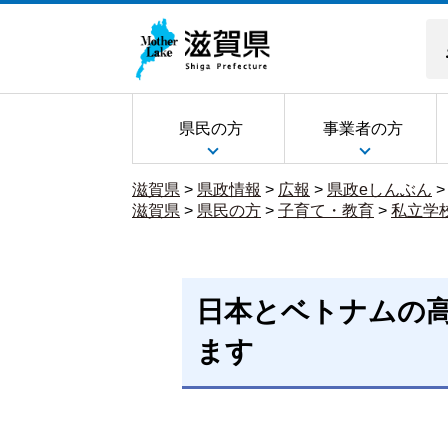
県民の方
事業者の方
滋賀県
>
県政情報
>
広報
>
県政eしんぶん
滋賀県
>
県民の方
>
子育て・教育
>
私立学
日本とベトナムの
ます