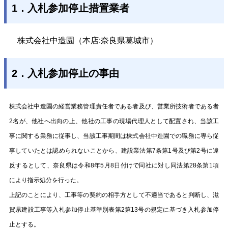
1．入札参加停止措置業者
株式会社中造園（本店:奈良県葛城市）
2．入札参加停止の事由
株式会社中造園の経営業務管理責任者である者及び、営業所技術者である者
2名が、他社へ出向の上、他社の工事の現場代理人として配置され、当該工
事に関する業務に従事し、当該工事期間は株式会社中造園での職務に専ら従
事していたとは認められないことから、建設業法第7条第1号及び第2号に違
反するとして、奈良県は令和8年5月8日付けで同社に対し同法第28条第1項
により指示処分を行った。
上記のことにより、工事等の契約の相手方として不適当であると判断し、滋
賀県建設工事等入札参加停止基準別表第2第13号の規定に基づき入札参加停
止とする。