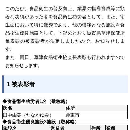
このたび、食品衛生の普及向上、業界の指導育成等に顕
著な功績があった者を食品衛
生功労者として、また、衛
生面において特に優秀であり、他の模範となる施設を食
品衛
生優良施設として、下記のとおり滋賀県草津保健所
長表彰の被表彰者が決定しました
ので、お知らせしま
す。
また、同日、草津食品衛生協会長表彰も行われますので
お知らせします。
1 被表彰者
◆食品衛生功労者1名（敬称略）
氏名
住所
田中由美（たなかゆみ）
栗東市
◆食品衛生優良施設3施設（敬称略）
施設名
営業者
住所
業種