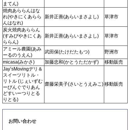
まてん) 
焼肉あららんはな
れ(やきにくあらら
新井正善(あらいまさよし)
草津市
んはなれ)
炭火焼肉あららん
(すみびやきにくあ
新井正善(あらいまさよし)
草津市
ららん)
アミール農園(あみ
武田保(たけだたもつ)
野洲市
ーるのうえん)
micasa(みかさ)
加藤忠和(かとうただかず)
移動販売
Jay’sMovingデリ＆
スイーツリトル・
リトル (じぇいずむ
齋藤栄美子(さいとうえみこ)
移動販売
ーびんぐでりあん
どすいーつりとる
りとる)
お問い合わせ