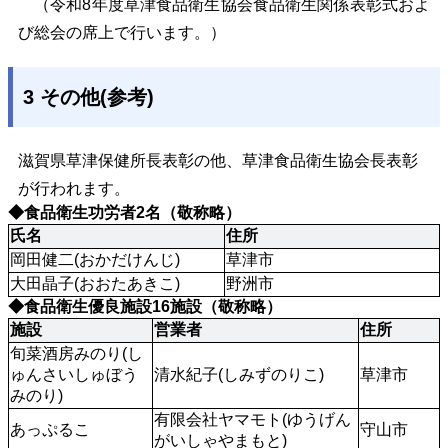
（令和8年度草津食品衛生協会食品衛生関係表彰式およ
び総会の席上で行います。）
3 その他(参考)
滋賀県草津保健所長表彰の他、草津食品衛生協会長表彰
が行われます。
◆食品衛生功労者2名（敬称略）
氏名
住所
岡田健二(おかだけんじ)
草津市
大田晶子(おおたあきこ)
野洲市
◆食品衛生優良施設16施設（敬称略）
施設
営業者
住所
旬菜酒房みのり(し
ゅんさいしゅぼう
清水紀子(しみずのりこ)
草津市
みのり)
有限会社ヤマモト(ゆうげん
あっぷるこ
守山市
がいしゃやまもと)