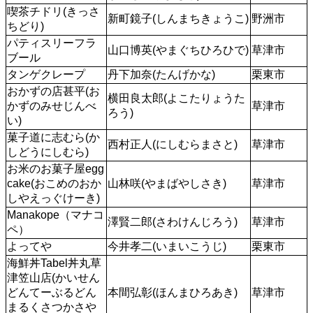
喫茶チドリ(きっさ
新町鏡子(しんまちきょうこ)
野洲市
ちどり)
パティスリーフラ
山口博英(やまぐちひろひで)
草津市
ブール
タンゲクレープ
丹下加奈(たんげかな)
栗東市
おかずの店甚平(お
横田良太郎(よこたりょうた
かずのみせじんべ
草津市
ろう)
い)
菓子道に志むら(か
西村正人(にしむらまさと)
草津市
しどうにしむら)
お米のお菓子屋egg
cake(おこめのおか
山林咲(やまばやしさき)
草津市
しやえっぐけーき)
Manakope（マナコ
澤賢二郎(さわけんじろう)
草津市
ペ）
よってや
今井孝二(いまいこうじ)
栗東市
海鮮丼Tabel丼丸草
津笠山店(かいせん
どんてーぶるどん
本間弘彰(ほんまひろあき)
草津市
まるくさつかさや