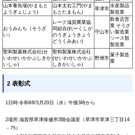
山本養魚場(やまもと
山本太右工門(やま
水産製品
草津市
ようぎょじょう)
もとたまもん)
製造業
飲食店営
レーク滋賀農業協
業 そうざ
おうみんち（そうざ
同組合(れーくしが
守山市
い製造業 
い）
のうぎょうきょう
ソース類
どうくみあい)
製造業 
聖和製菓株式会社(せ
聖和製菓株式会社
菓子製造
いわせいかかぶしきか
(せいわせいかかぶ
野洲市
業
いしゃ)
しきかいしゃ)
2 表彰式
1日時:
令和8年5月20日（水）午後3時から
2場所:
滋賀県草津保健所3階会議室（
草津市草津三丁目14
－75）