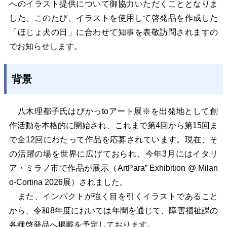
へのイラスト提供について御協力いただくこととなりま
した。このたび
、イラストを使用して啓発品を作成した
「
ほじょ犬の日」に合わせて
知事を表敬訪問されますの
でお知らせします。
背景
八木理都子氏はぴかっtoアート展※を出発地として創
作活動を本格的に開始され、これまで第4回から第15回ま
で全12回にわたって作品を応募されています。現在、そ
の活躍の場を世界に広げておられ、今年3月にはイタリ
ア・ミラノ市で作品が展示（ArtPara” Exhibition @ Milan
o-Cortina 2026展）されました。
また、インパクトが強く目を引くイラストであること
から、令和8年度においては年間を通じて、
障害福祉課
の
各種啓発品へ掲載を予定しております。