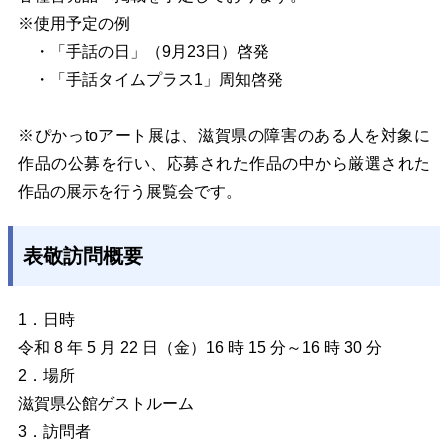
※使用予定の例
・「手話の日」（9月23日）啓発
・「手話タイムプラス1」周知啓発
※ぴかっtoアート展は、滋賀県の障害のある人を対象に
作品の公募を行い、応募された作品の中から厳選された
作品の展示を行う展覧会です。
表敬訪問概要
1．日時
令和 8 年 5 月 22 日（金）16 時 15 分～16 時 30 分
2．場所
滋賀県公館ゲストルーム
3
．
訪問者