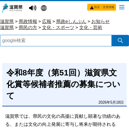
防災・災害情報
滋賀県
>
県政情報
>
広報
>
県政eしんぶん
>
お知らせ
滋賀県
>
県民の方
>
文化・スポーツ
>
文化・芸術
令和8年度（第51回）滋賀県文
化賞等候補者推薦の募集につい
て
2026年5月18日
滋賀県では、県民の文化の高揚に貢献し顕著な功績のあ
る、または文化の向上発展に寄与し将来が期待される