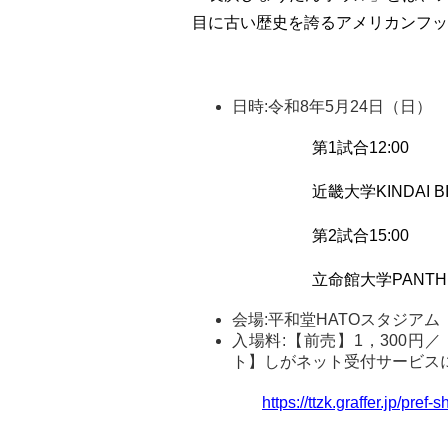
目に古い歴史を誇るアメリカンフッ
日時:令和8年5月24日（日）
第1試合12:00
近畿大学KINDAI B
第2試合15:00
立命館大学PANTH
会場:平和堂HATOスタジア
入場料:【前売】1，300円
ト】しがネット受付サービスに
https://ttzk.graffer.jp/pr