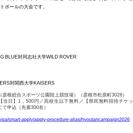
トボールの大会です。
IG BLUE対同志社大学WILD ROVER
ERS対関西大学KAISERS
ム（彦根総合スポーツ公園陸上競技場）
（
彦根市松原町3028）
／【当日】1，500円／高校生以下無料
／
【県民無料招待チケ
て申込（先着300名）
ef-shiga/smart-apply/apply-procedure-alias/hyoutancampaign2026