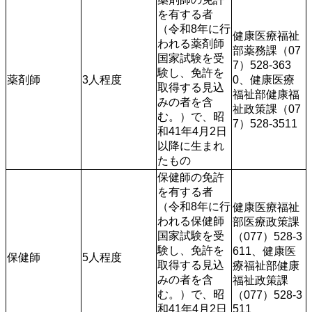
を有する者
（令和8年に行
健康医療福祉
われる薬剤師
部薬務課（07
国家試験を受
7）528-363
験し、免許を
薬剤師
3人程度
0、健康医療
取得する見込
福祉部健康福
みの者を含
祉政策課（07
む。）で、昭
7）528-3511
和41年4月2日
以降に生まれ
たもの
保健師の免許
を有する者
（令和8年に行
健康医療福祉
われる保健師
部医療政策課
国家試験を受
（077）528-3
験し、免許を
611、健康医
保健師
5人程度
取得する見込
療福祉部健康
みの者を含
福祉政策課
む。）で、昭
（077）528-3
和41年4月2日
511