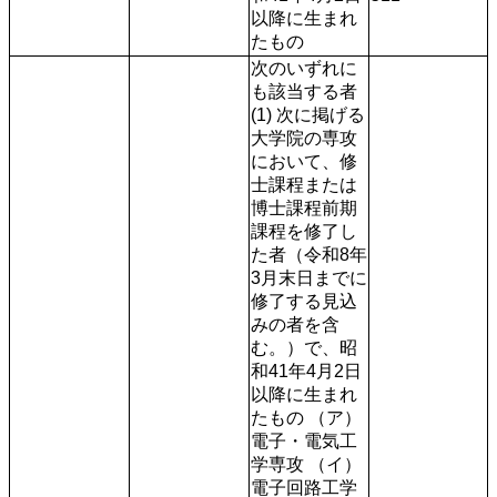
以降に生まれ
たもの
次のいずれに
も該当する者 
(1) 次に掲げる
大学院の専攻
において、修
士課程または
博士課程前期
課程を修了し
た者（令和8年
3月末日までに
修了する見込
みの者を含
む。）で、昭
和41年4月2日
以降に生まれ
たもの （ア）
電子・電気工
学専攻 （イ）
電子回路工学