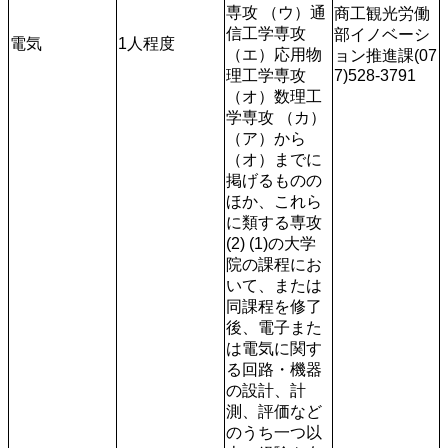
専攻 （ウ）通
商工観光労働
信工学専攻 
部イノベーシ
電気
1人程度
（エ）応用物
ョン推進課(07
理工学専攻 
7)528-3791
（オ）数理工
学専攻 （カ）
（ア）から
（オ）までに
掲げるものの
ほか、これら
に類する専攻 
(2) (1)の大学
院の課程にお
いて、または
同課程を修了
後、電子また
は電気に関す
る回路・機器
の設計、計
測、評価など
のうち一つ以