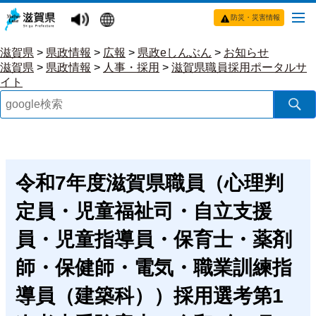
防災・災害情報
滋賀県
>
県政情報
>
広報
>
県政eしんぶん
>
お知らせ
滋賀県
>
県政情報
>
人事・採用
>
滋賀県職員採用ポータルサ
イト
令和7年度滋賀県職員（心理判
定員・児童福祉司・自立支援
員・児童指導員・保育士・薬剤
師・保健師・電気・職業訓練指
導員（建築科））採用選考第1