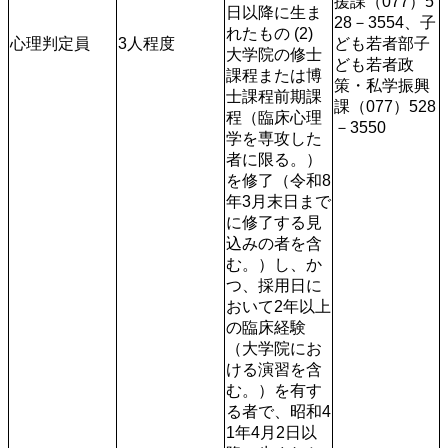
援課（077）5
日以降に生ま
28－3554、子
れたもの (2) 
心理判定員
3人程度
ども若者部子
大学院の修士
ども若者政
課程または博
策・私学振興
士課程前期課
課（077）528
程（臨床心理
－3550
学を専攻した
者に限る。）
を修了（令和8
年3月末日まで
に修了する見
込みの者を含
む。）し、か
つ、採用日に
おいて2年以上
の臨床経験
（大学院にお
ける演習を含
む。）を有す
る者で、昭和4
1年4月2日以