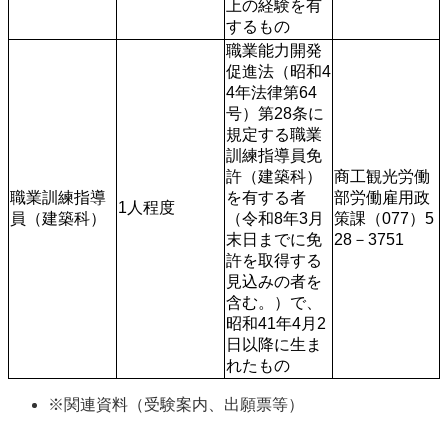
上の経験を有
するもの 
職業能力開発
促進法（昭和4
4年法律第64
号）第28条に
規定する職業
訓練指導員免
許（建築科）
商工観光労働
職業訓練指導
を有する者
部労働雇用政
1人程度
員（建築科）
（令和8年3月
策課（077）5
末日までに免
28－3751
許を取得する
見込みの者を
含む。）で、
昭和41年4月2
日以降に生ま
れたもの
※関連資料（受験案内、出願票等）