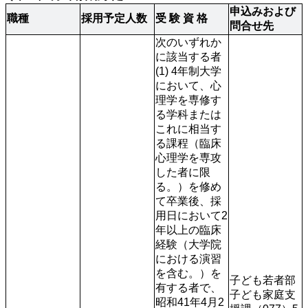
申込みおよび
職種
採用予定人数
受 験 資 格
問合せ先
次のいずれか
に該当する者 
(1) 4年制大学
において、心
理学を専修す
る学科または
これに相当す
る課程（臨床
心理学を専攻
した者に限
る。）を修め
て卒業後、採
用日において2
年以上の臨床
経験（大学院
における演習
を含む。）を
子ども若者部
有する者で、
子ども家庭支
昭和41年4月2