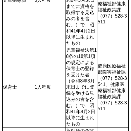
児童指導員
3人程度
和8年3月末日
療福祉部健康
までに資格を
福祉政策課
取得する見込
（077）528-3
みの者を含
511
む。）で、昭
和41年4月2日
以降に生まれ
たもの
児童福祉法第1
8条の18第1項
の規定による
健康医療福祉
保育士の登録
部障害福祉課
を受けた者
（077）528-3
（令和8年3月
541、健康医
保育士
1人程度
末日までに登
療福祉部健康
録を受ける見
福祉政策課
込みの者を含
（077）528-3
む。）で、昭
511
和41年4月2日
以降に生まれ
たもの
薬剤師の免許