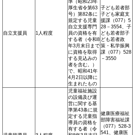
準（昭和23年
厚生省令第63
子ども若者部
号）第82条に
子ども家庭支
規定する児童
援課（077）5
自立支援専門
28－3554、子
自立支援員
1人程度
員の資格を有
ども若者部子
する者（令和8
ども若者政
年3月末日まで
策・私学振興
に資格を取得
課（077）528
する見込みの
－3550
者を含む。）
で、昭和41年
4月2日以降に
生まれたもの
児童福祉施設
の設備及び運
営に関する基
準第43条に規
健康医療福祉
定する児童指
部障害福祉課
導員の資格を
（077）528-3
有する者（令
541、健康医