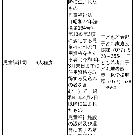
降に生まれた
もの 
児童福祉法
（昭和22年法
律第164号）
第13条第3項
子ども若者部
に規定する児
子ども家庭支
童福祉司の任
援課（077）5
用資格を有す
28－3554、子
る者（令和8年
児童福祉司
9人程度
ども若者部子
3月末日までに
ども若者政
任用資格を取
策・私学振興
得する見込み
課（077）528
の者を含
－3550
む。）で、昭
和41年4月2日
以降に生まれ
たもの
児童福祉施設
の設備及び運
営に関する基