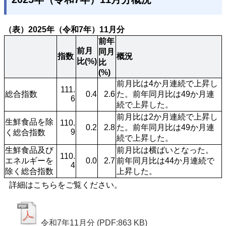
（表）2025年（令和7年）11月分
前年
前月
同月
指数
概況
比(%)
比
(%)
前月比は4か月連続で上昇し
111.
総合指数
0.4
2.6
た。前年同月比は49か月連
6
続で上昇した。
前月比は2か月連続で上昇し
生鮮食品を除
110.
0.2
2.8
た。前年同月比は49か月連
9
く総合指数
続で上昇した。
生鮮食品及び
前月比は横ばいとなった。
110.
エネルギーを
0.0
2.7
前年同月比は44か月連続で
4
除く総合指数
上昇した。 
詳細はこちらをご覧ください。
令和7年11月分
(PDF:863 KB)