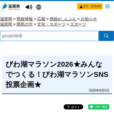
防災・災害情報
滋賀県
>
県政情報
>
広報
>
県政eしんぶん
>
お知らせ
滋賀県
>
県民の方
>
文化・スポーツ
>
スポーツ
びわ湖マラソン2026★みんな
でつくる！びわ湖マラソンSNS
投票企画★
2025年9月5日