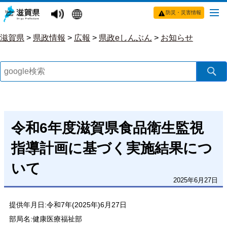
防災・災害情報
滋賀県
>
県政情報
>
広報
>
県政eしんぶん
>
お知らせ
令和6年度滋賀県食品衛生監視
指導計画に基づく実施結果につ
いて
2025年6月27日
提供年月日:令和7年(2025年)6月27日
部局名:健康医療福祉部