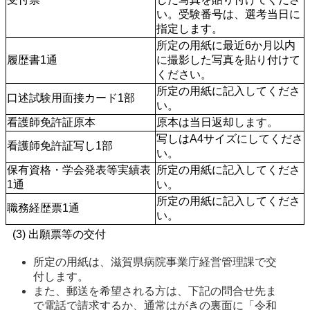
い。受験番号は、選考当日に
指定します。
所定の用紙に最近6か月以内
履歴書1通
に撮影した写真を貼り付けて
ください。
所定の用紙に記入してくださ
口述試験用面接カード1部
い。
看護師免許証原本
原本は当日返却します。
写しはA4サイズにしてくださ
看護師免許証写し1部
い。
保有資格・学会発表等実績表
所定の用紙に記入してくださ
1通
い。
所定の用紙に記入してくださ
職務経歴票1通
い。
(3) 出願票等の交付
所定の用紙は、滋賀県病院事業庁経営管理課で交
付します。 
また、郵送を希望される方は、下記の問合せ先ま
で電話で請求するか、通常はがきの裏面に「令和