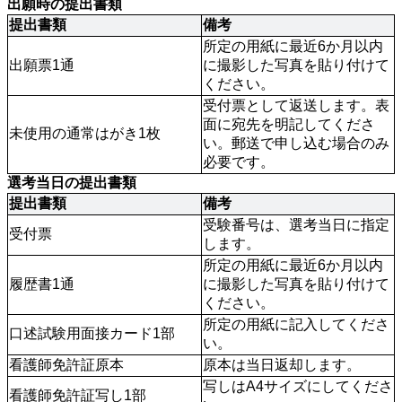
出願時の提出書類
提出書類
備考
所定の用紙に最近6か月以内
出願票1通
に撮影した写真を貼り付けて
ください。
受付票として返送します。表
面に宛先を明記してくださ
未使用の通常はがき1枚
い。郵送で申し込む場合のみ
必要です。
選考当日の提出書類
提出書類
備考
受験番号は、選考当日に指定
受付票
します。
所定の用紙に最近6か月以内
履歴書1通
に撮影した写真を貼り付けて
ください。
所定の用紙に記入してくださ
口述試験用面接カード1部
い。
看護師免許証原本
原本は当日返却します。
写しはA4サイズにしてくださ
看護師免許証写し1部