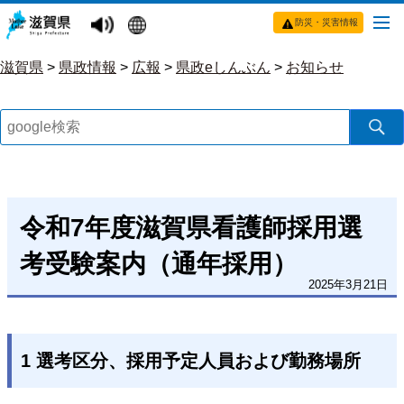
防災・災害情報
滋賀県
>
県政情報
>
広報
>
県政eしんぶん
>
お知らせ
令和7年度滋賀県看護師採用選
考受験案内（通年採用）
2025年3月21日
1 選考区分、採用予定人員および勤務場所