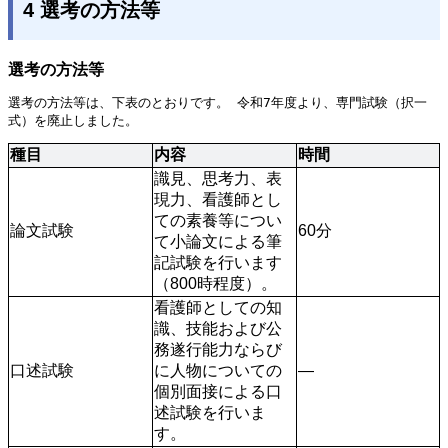
4 選考の方法等
選考の方法等
選考の方法等は、下表のとおりです。 令和7年度より、専門試験（択一
式）を廃止しました。
種目
内容
時間
識見、思考力、表
現力、看護師とし
ての素養等につい
論文試験
60分
て小論文による筆
記試験を行います
（800時程度）。
看護師としての知
識、技能および公
務遂行能力ならび
口述試験
に人物についての
―
個別面接による口
述試験を行いま
す。