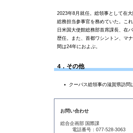
2023
年8
月就任。総領事として在大
総務担当参事官を務めていた。こ
日米国大使館総務部首席課長、在
歴任。
また、首都ワシントン、マ
間は24年におよぶ。
4．その他
クーバス総領事の滋賀県訪問は
お問い合わせ
総合企画部 国際課
電話番号：077-528-3063