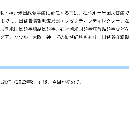
阪・神戸米国総領事館に赴任する前は、在ペルー米国大使館
れまでに、国務省情報調査局副エグゼクティブディレクター、
バスラ米国総領事館副総領事、在福岡米国領事館首席領事など
ナグア、ソウル、大阪・神戸での勤務経験もあり、国務省在籍
就任（2023年8月）後、
今回が初めて
。