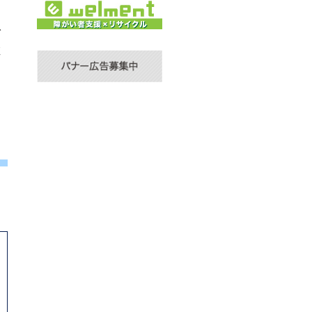
で
在
を
期