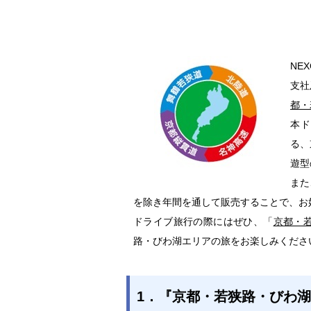
NE
支社
都・
本ド
る、
遊型
また
を除き年間を通して販売することで、お
ドライブ旅行の際にはぜひ、「
京都・
路・びわ湖エリアの旅をお楽しみくださ
1．『京都・若狭路・びわ