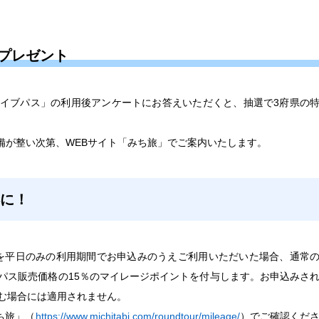
プレゼント
イブパス」の利用後アンケートにお答えいただくと、抽選で3府県の
備が整い次第、WEBサイト「みち旅」でご案内いたします。
得に！
スを平日のみの利用期間でお申込みのうえご利用いただいた場合、通常
パス販売価格の15％のマイレージポイントを付与します。お申込みさ
む場合には適用されません。
ち旅」（
https://www.michitabi.com/roundtour/mileage/
）でご確認くだ