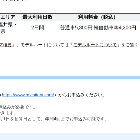
遊エリア
最大利用日数
利用料金（税込）
福井県・
2日間
普通車5,300円 軽自動車等4,200円
賀県
ア概要
」、モデルルートについては「
モデルルートについて
」をご覧く
（
https://www.michitabi.com/
）からお申込みください。
申込みが必要です。
できます。
1月1日を起算日として、年間4回までお申込み可能です。