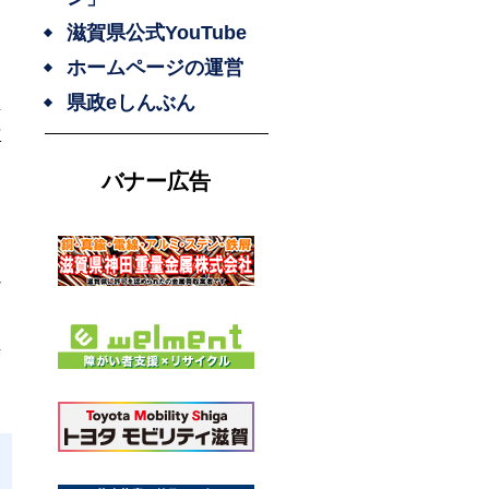
滋賀県公式YouTube
ホームページの運営
県政eしんぶん
屋
京
バナー広告
な
周
ど
狭