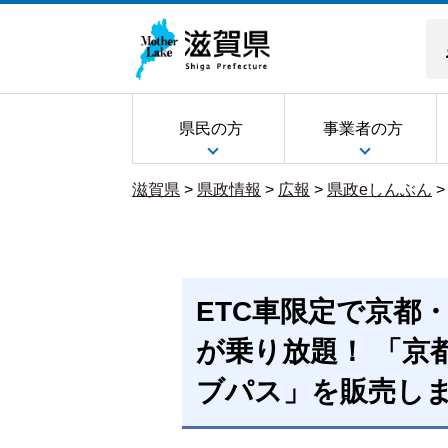
県民の方
事業者の方
滋賀県
>
県政情報
>
広報
>
県政eしんぶん
ETC車限定で京都
が乗り放題！ 「京
ブパス」を販売し