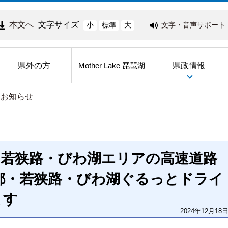
本文へ
文字サイズ
文字・音声サポート
小
標準
大
県外の方
県政情報
Mother Lake 琵琶湖
>
お知らせ
・若狭路・びわ湖エリアの高速道路
都・若狭路・びわ湖ぐるっとドライ
ます
2024年12月18