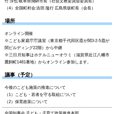
竹 淳也 岐阜県飛騨市長
（社会文教委員会委員長）
（4）全国町村会:
吉田 隆行 広島県坂町長
（会長）
場所
オンライン開催
※こども家庭庁庁議室（東京都千代田区霞が関3-2-5霞が
関ビルディング22階）から中継
※三日月知事はホテルニューオウミ
（滋賀県近江八幡市
鷹飼町1481番地）
からオンライン参加します。
議事（予定）
今後のこども施策の推進について
（1）こども・若者を守る取組について
（2）保育政策について
全国知事会 子ども・子育て政策推進本部