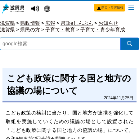
防災・災害情報
滋賀県
>
県政情報
>
広報
>
県政eしんぶん
>
お知らせ
滋賀県
>
県民の方
>
子育て・教育
>
子育て・青少年育成
こども政策に関する国と地方の
協議の場について
2024年11月25日
こども政策の検討に当たり、国と地方が連携を強化して
取組を実施していくための議論の場として設置された
「こども政策に関する国と地方の協議の場」について、
令和6年度第2回会議が開催されます。