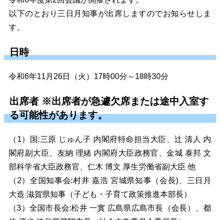
以下のとおり三日月知事が出席しますのでお知らせしま
す。
日時
令和6年11月26日（火）17時00分～18時30分
出席者 ※出席者が急遽欠席または途中入室す
る可能性があります。
（1）国:三原 じゅん子 内閣府特命担当大臣、辻󠄀 清人 内
閣府副大臣、友納 理緒 内閣府大臣政務官、
金城 泰邦 文
部科学省大臣政務官、仁木 博文 厚生労働省副大臣
他
（2）全国知事会:
村井 嘉浩 宮城県知事
（会長)、
三日月
大造 滋賀県知事
（子ども・子育て政策推進本部長）
（3）全国市長会:
松井 一實 広島県広島市長
（会長）、
都