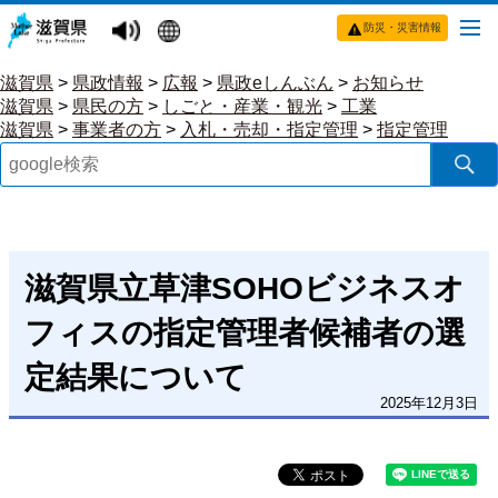
防災・災害情報
滋賀県
>
県政情報
>
広報
>
県政eしんぶん
>
お知らせ
滋賀県
>
県民の方
>
しごと・産業・観光
>
工業
滋賀県
>
事業者の方
>
入札・売却・指定管理
>
指定管理
滋賀県立草津SOHOビジネスオ
フィスの指定管理者候補者の選
定結果について
2025年12月3日