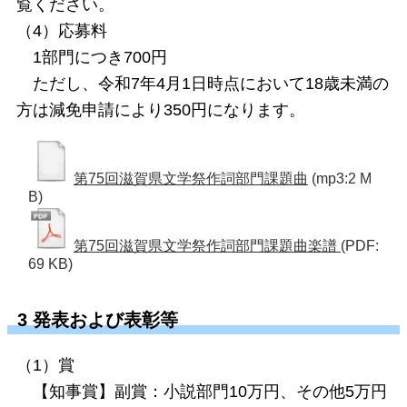
覧ください。
（4）応募料
1部門につき700円
ただし、令和7年4月1日時点において18歳未満の
方は減免申請により350円になります。
第75回滋賀県文学祭作詞部門課題曲
(mp3:2 M
B)
第75回滋賀県文学祭作詞部門課題曲楽譜
(PDF:
69 KB)
3 発表および表彰等
（1）賞
【知事賞】副賞：小説部門10万円、その他5万円