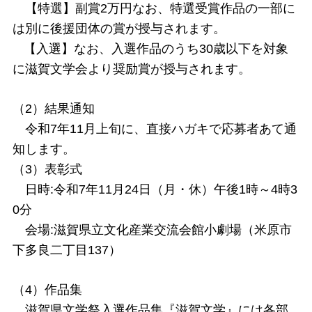
【特選】副賞2万円なお、特選受賞作品の一部に
は別に後援団体の賞が授与されます。
【入選】なお、入選作品のうち30歳以下を対象
に滋賀文学会より奨励賞が授与されます。
（2）結果通知
令和7年11月上旬に、直接ハガキで応募者あて通
知します。
（3）表彰式
日時:令和7年11月24日（月・休）午後1時～4時3
0分
会場:滋賀県立文化産業交流会館小劇場（米原市
下多良二丁目137）
（4）作品集
滋賀県文学祭入選作品集『滋賀文学』には各部