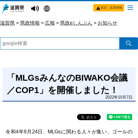
防災・災害情報
滋賀県
>
県政情報
>
広報
>
県政eしんぶん
>
お知らせ
「MLGsみんなのBIWAKO会議
／COP1」を開催しました！
2022年10月7日
令和4年9月24日、MLGsに関わる人々が集い、ゴールの