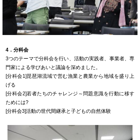
4．分科会
3つのテーマで分科会を行い、活動の実践者、事業者、専
門家による学びあいと議論を深めました。
[分科会1]琵琶湖流域で営む漁業と農業から地域を盛り上
げる
[分科会2]若者たちのチャレンジ～問題意識を行動に移す
ためには?
[分科会3]活動の世代間継承と子どもの自然体験