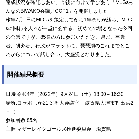
達成状況を確認しあい、今後に向けて学びあう「MLGsみ
んなのBIWAKO会議／COP1」を開催しました。
昨年7月1日にMLGsを策定してから1年余りが経ち、MLG
sに関わる人々が一堂に会する、初めての場となった今回
の会議ですが、85名の方に参加いただき、県民、事業
者、研究者、行政がフラットに、琵琶湖のこれまでとこ
れからについて話し合い、大盛況となりました。
開催結果概要
日時:令和4年（2022年）9月24日（土）13:00～16:30
場所:コラボしが21 3階 大会議室（滋賀県大津市打出浜2
－1）
参加者数:85名
主催:マザーレイクゴールズ推進委員会、滋賀県