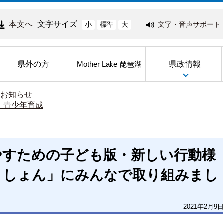
本文へ
文字サイズ
文字・音声サポート
小
標準
大
県外の方
県政情報
Mother Lake 琵琶湖
>
お知らせ
・青少年育成
やすための子ども版・新しい行動様
くしょん」にみんなで取り組みまし
2021年2月9