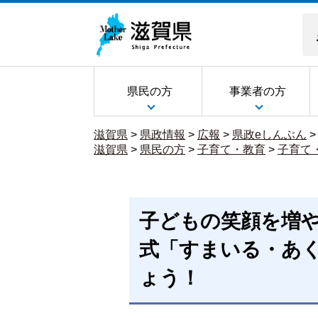
県民の方
事業者の方
滋賀県
>
県政情報
>
広報
>
県政eしんぶん
滋賀県
>
県民の方
>
子育て・教育
>
子育て
子どもの笑顔を増
式「すまいる・あ
ょう！