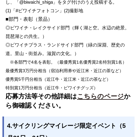
し、「@biwaichi_shiga」をタグ付けのうえ投稿する。
(1)「#ビワイチフォトコン」(2)撮影地
■部門・表彰（景品）
◎ビワイチ・レイクサイド部門（輝く湖と空。水辺の絶景。
琵琶湖との共生。）
◎ビワイチプラス・ランドサイド部門（緑の深淵、歴史の
道。里山・街並み。滋賀の文化。）
※各部門で4名を表彰。（最優秀賞1名優秀賞2名特別賞1名）
最優秀賞3万円分相当（宿泊利用券や近江米・近江の茶など）
優秀賞5千円分相当（近江牛・近江米・近江の茶など）
特別賞1万円分相当（近江牛・ビワイチグッズ）
応募方法等その他詳細は
こちらのページ
か
ら御確認ください。
4.サイクリングマイレージ限定イベント（5