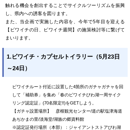
触れる機会を創出することでサイクルツーリズムを振興
し、県内への誘客を図ります。
また、当企画で実施した内容を、今年で5年目を迎える
【ビワイチの日、ビワイチ週間】の施策検討等に繋げて
まいります。
1.ビワイチ・カプセルトイラリー（5月23日
～24日）
ビワイチルート付近に設置した4箇所のガチャガチャを回
して「補助券」を集め「春のビワイチびわ湖一周サイク
リング認定証」(70名限定!!)をGETしよう。
【ガチャ設置場所】
彦根観光センター/道の駅塩津海道
あぢかまの里/淡海堂/湖族の郷資料館
※認定証発行場所（本部）：ジャイアントストアびわ湖