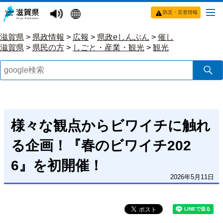
防災・災害情報
滋賀県
>
県政情報
>
広報
>
県政eしんぶん
>
催し
滋賀県
>
県民の方
>
しごと・産業・観光
>
観光
様々な観点からビワイチに触れ
る企画！『春のビワイチ202
6』を初開催！
2026年5月11日