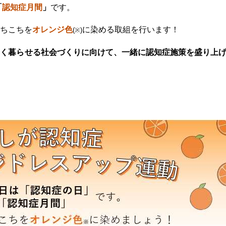
「
認知症月間
」
です。
ちこちを
オレンジ色
に染める取組を行います！
(
※)
しく暮らせる社会づくりに向けて、一緒に認知症施策を盛り上