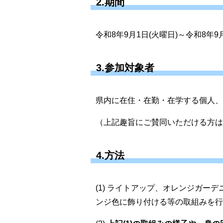
2.期間
令和8年9月1日(火曜日)～令和8年9月
3.参加対象者
県内に在住・在勤・在学する個人、
（上記趣旨にご賛同いただける方は
4.方法
(1) ライトアップ、オレンジガ
ンジ色に飾り付ける等の取組みを行