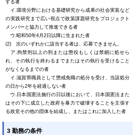
する者
イ.環境分野における基礎研究から成果の社会実装など
の実践研究まで広い視点で政策
課題研究をプロジェクト
メンバーと協力して推進できる者
ウ.昭和50年4月2日以降に生まれた者
(2)
次のいずれかに該当する者は、応募できません。
ア.拘禁刑以上の刑または懲役もしくは禁錮に処せら
れ、その執行を終わるまでまたはそ
の執行を受けること
がなくなるまでの者
イ.滋賀県職員として懲戒免職の処分を受け、当該処分
の日から2年を経過しない者
ウ.日本国憲法施行の日以後において、日本国憲法また
はその下に成立した政府を暴力で
破壊することを主張す
る政党その他の団体を結成し、またはこれに加入した者
3 勤務の条件