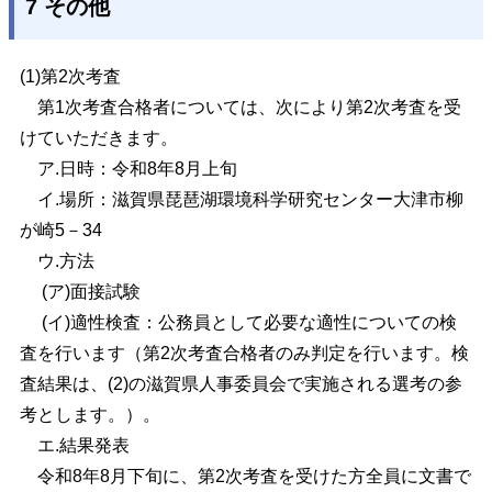
7 その他
(1)
第2次考査
第1次考査合格者については、次により第2次考査を受
けていただきま
す。
ア.日時：令和8年8月上旬
イ.場所：滋賀県琵琶湖環境科学研究センター大津市柳
が崎5－34
ウ.方法
(ア)面接試験
(イ)適性検査：
公務員として必要な適性についての検
査を行います（第2次考査合
格者のみ判定を行います。検
査結果は、(2)の滋賀県人事委員会で実施される選考
の参
考とします。）。
エ.結果発表
令和8年8月下旬に、第2次考査を受けた方全員に文書で