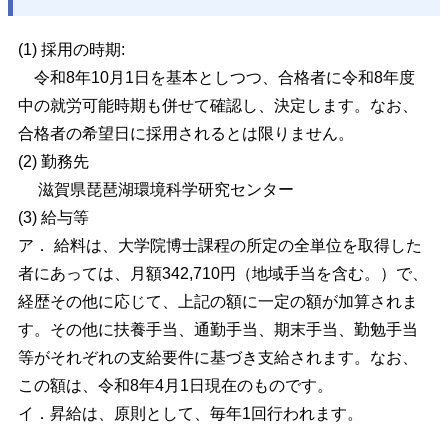
(1)
採用の
時期:
令和8年10月1日を基本としつつ、合格者に令和8年度
中の就労可能時期も併せて確認し、決定します。なお、
合格者の希望日に採用されるとは限りません。
(2) 勤務先
滋賀県琵琶湖環
境科学
研究センター
(3) 給与等
ア．
給料は、大学院博士課程の所定の全単位を取得した
者にあっては、月額342,710円
（地域手当を含む。）で、
経歴その他に応じて、上記の額に一定の額が加算されま
す。
その他に扶養手当、通勤手当、期末手当、勤勉手当
等がそれぞれの支給要件に基づき
支給されます。なお、
この額は、令和8年4月1日現在のものです。
イ．
昇給は、原則として、毎年1回行われます。