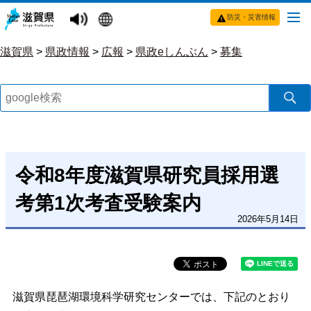
防災・災害情報
滋賀県
>
県政情報
>
広報
>
県政eしんぶん
>
募集
令和8年度滋賀県研究員採用選
考第1次考査受験案内
2026年5月14日
滋賀県琵琶湖環境科学研究センターでは、下記のとおり