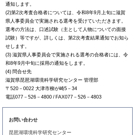
通知します。
(2)
第2次考査合格者については、令和8年9月上旬に滋賀
県人事委員会で実施される選
考を受けていただきます。
選考の方法は、口述試験（主として人物についての面接
試
験）等ですが、詳しくは、第2次考査結果通知でお知ら
せします。
(3)
滋賀県人事委員会で実施される選考の合格者には、令
和8年9月中旬に採用の通知を
します。
(4) 問合せ先
滋賀県琵琶湖環境科学研究センター 管理部
〒520－0022
大津市柳が崎5－34
電話077
－
526
－
4800
/
FAX
077
－
526
－
4803
お問い合わせ
琵琶湖環境科学研究センター