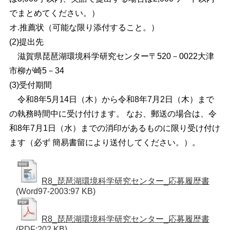
でまとめてください。）
オ.推薦状（可能な限り添付すること。）
(2)
提出先
滋賀県琵琶湖環境科学研究センター〒520－0022大津
市柳が崎5－34
(3)
受付期間
令和8年5月14日（木）から令和8年7月2日（木）まで
の執務時間
中に受け付けます。 なお、郵送の場合は、令
和8年7月1日（水）までの消印がある
ものに限り受け付け
ます（必ず 簡易書留により送付してください。）。
R8_琵琶湖環境科学研究センター_応募履歴書
(Word97-2003:97 KB)
R8_琵琶湖環境科学研究センター_応募履歴書
(PDF:202 KB)