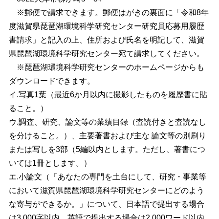
※
郵便で請求できます。郵便はがきの裏面に「令和8年
度滋賀県琵琶湖環境科学研究
センター研究員応募用履歴
書請求」と記入の上、住所および氏名を明記して、滋賀
県
琵琶湖環境科学研究センター宛て請求してください。
※
琵琶湖環境科学研究センターのホームページからも
ダウンロードできます。
イ.写真1葉（最近6か月以内に撮影したものを履歴書に貼
ること。）
ウ.調査、研究、論文等の業績目録（査読付きと査読なし
を分けること。）、主要著書
および主な 論文等の別刷り
または写しを3部（5編以内とします。ただし、著書につ
いては1冊とします。）
エ.小論文（「あなたの専門を土台にして、研究・事業等
において滋賀県琵琶湖環境科
学研究センターにどのよう
な寄与ができるか。」について、日本語で提出する場合
は
3,000
字以内、英語で提出する場合は2,000ワード以内