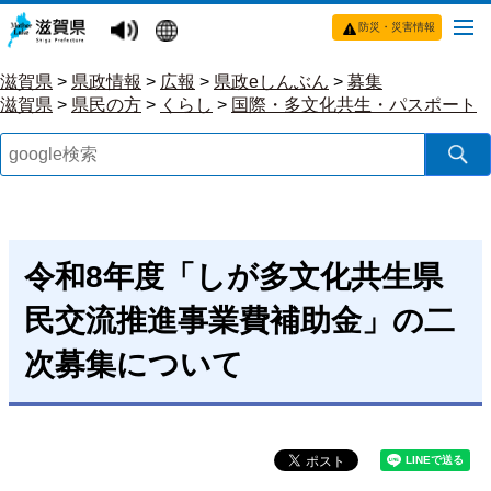
防災・災害情報
滋賀県
>
県政情報
>
広報
>
県政eしんぶん
>
募集
滋賀県
>
県民の方
>
くらし
>
国際・多文化共生・パスポート
令和8年度「しが多文化共生県
民交流推進事業費補助金」の二
次募集について