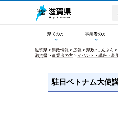
県民の方
事業者の方
滋賀県
>
県政情報
>
広報
>
県政eしんぶん
滋賀県
>
事業者の方
>
イベント・講座・募
駐日ベトナム大使