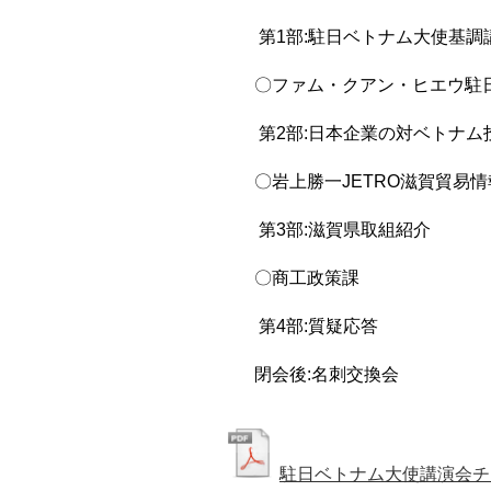
第1部:駐日ベトナム大使基調
〇ファム・クアン・ヒエウ
駐
第2部:日本企業の対ベトナム
〇岩上勝一JETRO滋賀貿易
第3部:滋賀県取組紹介
〇商工政策課
第4部:質疑応答
閉会後:名刺交換会
駐日ベトナム大使講演会チ