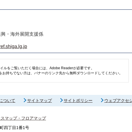
振興・海外展開支援係
f.shiga.lg.jp
イルをご覧いただく場合には、Adobe Readerが必要です。
eaderをお持ちでない方は、バナーのリンク先から無料ダウンロードしてください。
について
サイトマップ
サイトポリシー
ウェブアクセ
セスマップ・フロアマップ
町四丁目1番1号