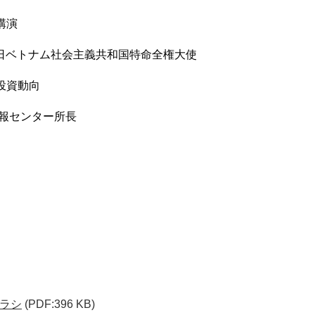
講演
日ベトナム社会主義共和国特命全権大使
投資動向
情報センター所長
ラシ
(PDF:396 KB)