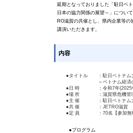
延期となっておりました「駐日ベト
日本の協力関係の展望～」について
RO滋賀の共催とし、県内企業等の
講演いただきます。
内容
●タイトル
：駐日ベトナム
●日 時
：令和7年(2025
●場 所
：滋賀県危機管理
●主 催
：駐日ベトナム
●共 催
：JETRO滋賀
●定 員
：70名【参加無
●プログラム