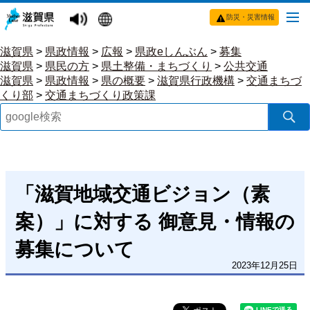
防災・災害情報
滋賀県
>
県政情報
>
広報
>
県政eしんぶん
>
募集
滋賀県
>
県民の方
>
県土整備・まちづくり
>
公共交通
滋賀県
>
県政情報
>
県の概要
>
滋賀県行政機構
>
交通まちづ
くり部
>
交通まちづくり政策課
「滋賀地域交通ビジョン（素
案）」に対する 御意見・情報の
募集について
2023年12月25日