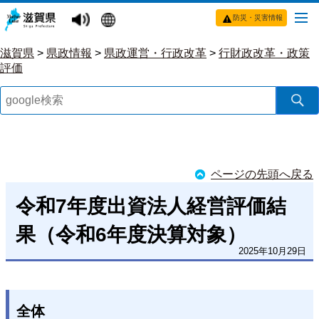
防災・災害情報
滋賀県
>
県政情報
>
県政運営・行政改革
>
行財政改革・政策
評価
ページの先頭へ戻る
令和7年度出資法人経営評価結
果（令和6年度決算対象）
2025年10月29日
全体