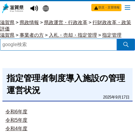
防災・災害情報
滋賀県
>
県政情報
>
県政運営・行政改革
>
行財政改革・政策
評価
滋賀県
>
事業者の方
>
入札・売却・指定管理
>
指定管理
指定管理者制度導入施設の管理
運営状況
2025年9月17日
令和6年度
令和5年度
令和4年度