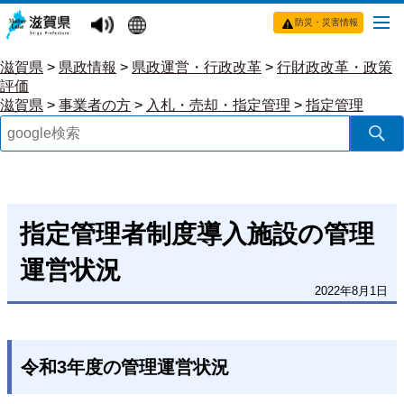
防災・災害情報
滋賀県
>
県政情報
>
県政運営・行政改革
>
行財政改革・政策
評価
滋賀県
>
事業者の方
>
入札・売却・指定管理
>
指定管理
指定管理者制度導入施設の管理
運営状況
2022年8月1日
令和3年度の管理運営状況