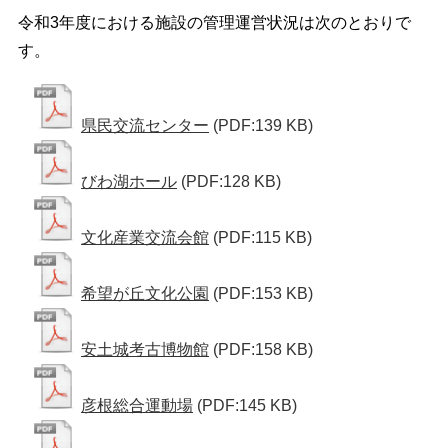
令和3年度における施設の管理運営状況は次のとおりで
す。
県民交流センター
(PDF:139 KB)
びわ湖ホール
(PDF:128 KB)
文化産業交流会館
(PDF:115 KB)
希望が丘文化公園
(PDF:153 KB)
安土城考古博物館
(PDF:158 KB)
彦根総合運動場
(PDF:145 KB)