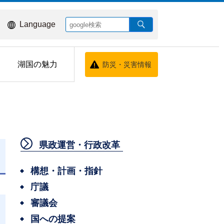
Language
湖国の魅力
防災・災害情報
県政運営・行政改革
日
構想・計画・指針
庁議
審議会
国への提案