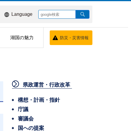
Language
湖国の魅力
防災・災害情報
県政運営・行政改革
日
構想・計画・指針
庁議
審議会
国への提案