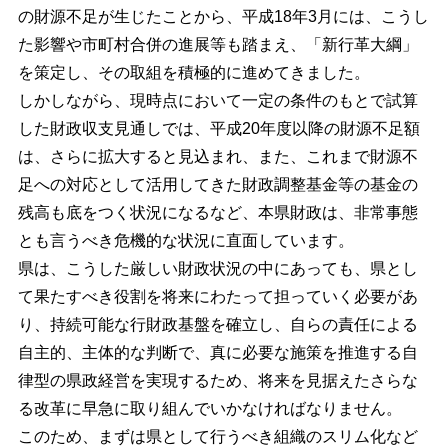
の財源不足が生じたことから、平成18年3月には、こうし
た影響や市町村合併の進展等も踏まえ、「新行革大綱」
を策定し、その取組を積極的に進めてきました。
しかしながら、現時点において一定の条件のもとで試算
した財政収支見通しでは、平成20年度以降の財源不足額
は、さらに拡大すると見込まれ、また、これまで財源不
足への対応として活用してきた財政調整基金等の基金の
残高も底をつく状況になるなど、本県財政は、非常事態
とも言うべき危機的な状況に直面しています。
県は、こうした厳しい財政状況の中にあっても、県とし
て果たすべき役割を将来にわたって担っていく必要があ
り、持続可能な行財政基盤を確立し、自らの責任による
自主的、主体的な判断で、真に必要な施策を推進する自
律型の県政経営を実現するため、将来を見据えたさらな
る改革に早急に取り組んでいかなければなりません。
このため、まずは県として行うべき組織のスリム化など