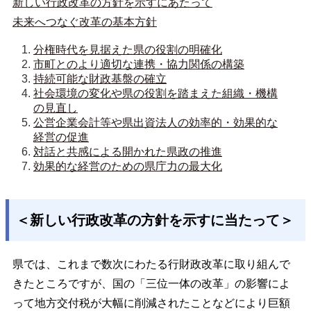
新しい行政改革の方針を示すにあたって
未来へつなぐ改革の基本方針
分権時代を見据えた県の役割の明確化
市町とのより適切な連携・協力関係の構築
持続可能な財政基盤の確立
社会環境の変化や県の役割を踏まえた組織・機構
の見直し
公営企業会計等や県出資法人の効率的・効果的な
経営の促進
対話と共感による開かれた県政の推進
効果的な経営のための県庁力の最大化
＜新しい行政改革の方針を示すに当たって＞
県では、これまで数次にわたる行財政改革に取り組んで
きたところですが、国の「三位一体の改革」の影響によ
って地方交付税が大幅に削減されたことなどにより巨額