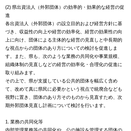
(2) 県出資法人（外郭団体）の効率的・効果的な経営の促
進
各出資法人（外郭団体）の設立目的および経営方針に基
づき、収益性の向上や経営の効率化、経営の効果性の向
上に向け、団体による主体的な経営の見直しと中長期的
な視点からの団体のあり方についての検討を促進しま
す。また、県も、次のような業務の共同化や事業規模、
組織体制の見直しなどの経営の効率化・合理化の促進に
取り組みます。
その上で、県が支援している公共的団体を幅広く含め
て、改めて真に県民に必要かという視点で統廃合なども
視野に置き、団体のあり方そのものから見直すため、次
期外郭団体見直し計画について検討を行います。
1. 業務の共同化等
内部管理業務等の共同化や、公の施設を管理する団体の