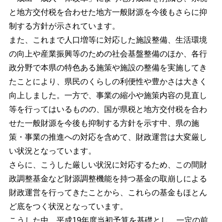
と地方交付税を合わせた地方一般財源を今後もさらに抑
制する方針が示されています。
また、これまで人口増等に対応した施設整備、生活環境
の向上や産業振興等のための社会基盤整備のほか、各行
政分野で本県の特色ある施策や施設の整備を実施してき
たことにより、県民のくらしの利便性や豊かさは大きく
向上しました。一方で、事業の縮小や施策内容の見直し
等を行ってはいるものの、国が県税と地方交付税を合わ
せた一般財源を今後も抑制する方針を示す中、県の施
策・事業の推進への対応を含めて、財政運営は大変厳し
い状況となっています。
さらに、こうした厳しい状況に対応するため、この間財
政調整基金など財源調整機能を持つ基金の取崩しによる
財政運営を行ってきたことから、これらの基金もほとん
ど底をつく状況となっています。
こうした中、平成19年度当初予算を基礎とし、一定の前