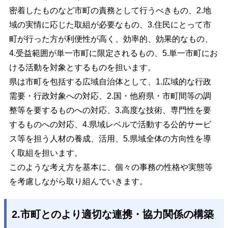
密着したものなど市町の責務として行うべきもの、2.地
域の実情に応じた取組が必要なもの、3.住民にとって市
町が行った方が利便性が高く、効率的、効果的なもの、
4.受益範囲が単一市町に限定されるもの、5.単一市町にお
ける活動を対象とするものを担います。
県は市町を包括する広域自治体として、1.広域的な行政
需要・行政対象への対応、2.国・他府県・市町間等の調
整等を要するものへの対応、3.高度な技術、専門性を要
するものへの対応、4.県域レベルで活動する公的サービ
ス等を担う人材の養成、活用、5.県域全体の方向性を導
く取組を担います。
このような考え方を基本に、個々の事務の性格や実態等
を考慮しながら取り組んでいきます。
2.市町とのより適切な連携・協力関係の構築