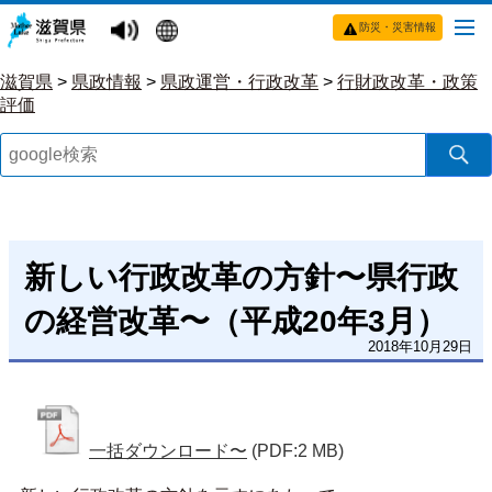
防災・災害情報
滋賀県
>
県政情報
>
県政運営・行政改革
>
行財政改革・政策
評価
新しい行政改革の方針〜県行政
の経営改革〜（平成20年3月）
2018年10月29日
一括ダウンロード〜
(PDF:2 MB)