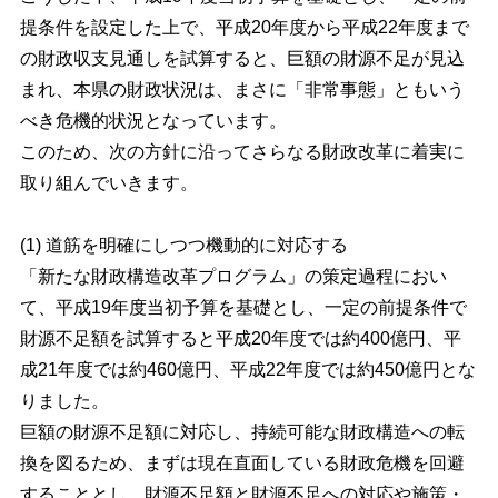
提条件を設定した上で、平成20年度から平成22年度まで
の財政収支見通しを試算すると、巨額の財源不足が見込
まれ、本県の財政状況は、まさに「非常事態」ともいう
べき危機的状況となっています。
このため、次の方針に沿ってさらなる財政改革に着実に
取り組んでいきます。
(1) 道筋を明確にしつつ機動的に対応する
「新たな財政構造改革プログラム」の策定過程におい
て、平成19年度当初予算を基礎とし、一定の前提条件で
財源不足額を試算すると平成20年度では約400億円、平
成21年度では約460億円、平成22年度では約450億円とな
りました。
巨額の財源不足額に対応し、持続可能な財政構造への転
換を図るため、まずは現在直面している財政危機を回避
することとし、財源不足額と財源不足への対応や施策・