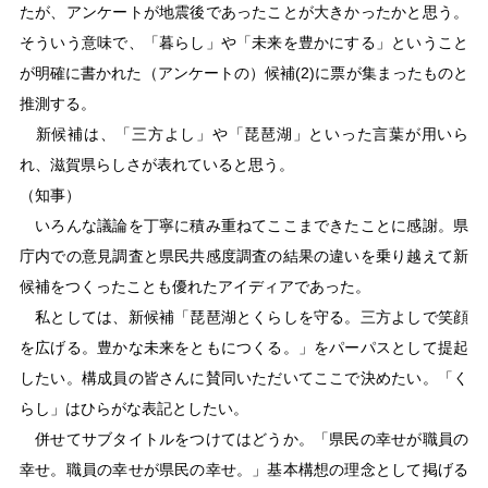
たが、アンケートが地震後であったことが大きかったかと思う。
そういう意味で、「暮らし」や「未来を豊かにする」ということ
が明確に書かれた（アンケートの）候補(2)に票が集まったものと
推測する。
新候補は、「三方よし」や「琵琶湖」といった言葉が用いら
れ、滋賀県らしさが表れていると思う。
（知事）
いろんな議論を丁寧に積み重ねてここまできたことに感謝。県
庁内での意見調査と県民共感度調査の結果の違いを乗り越えて新
候補をつくったことも優れたアイディアであった。
私としては、新候補「琵琶湖とくらしを守る。三方よしで笑顔
を広げる。豊かな未来をともにつくる。」をパーパスとして提起
したい。構成員の皆さんに賛同いただいてここで決めたい。「く
らし」はひらがな表記としたい。
併せてサブタイトルをつけてはどうか。「県民の幸せが職員の
幸せ。職員の幸せが県民の幸せ。」基本構想の理念として掲げる