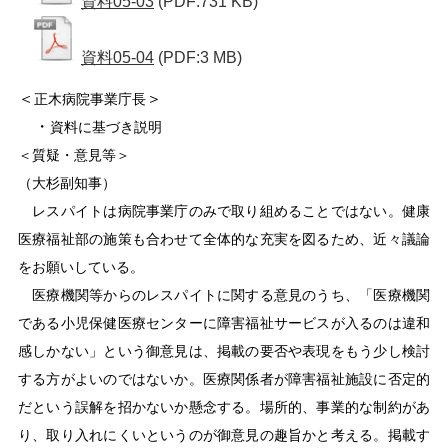
資料05-03
(PDF:731 KB)
資料05-04
(PDF:3 MB)
＜
＞
正木病院事業庁長
・
資料に基づき説明
＜質疑・意見等＞
（大杉副知事）
レスパイトは病院事業庁のみで取り組めることではない。健康
医療福祉部の施策も合わせて全体的な充実を図るため、近々議論
をお願いしている。
医療機関等からのレスパイトに関する意見のうち、「医療機関
である小児保健医療センターに障害福祉サービスが入るのは違和
感しかない」という御意見は、掲載の要否や表現をもう少し検討
する方がよいのではないか。医療関係者が障害福祉施設に否定的
だという誤解を招かないか懸念する。場所的、事業的な制約があ
り、取り入れにくいというのが御意見の趣旨かと考える。掲載す