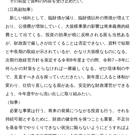
その前提で資料の内容を受け止めたい。
（江島副知事）
新しい傾向として、臨財債が減り、臨財債以外の県債が増えて
おり、公債費が増加していく。大規模事業の影響は将来義務的経
費として出てくる。投資の効果が税に反映される面も当然ある
が、財政面で厳しさが出てくることは否定できない。資料で短期
と中長期の取組が示されているが、かなり大規模なものになる。
次期行政経営方針を策定する令和8年度までの間、令和7～8年に
何らかの対策をとらなければ一層厳しくなる。ぜひ現体制の中
で、見直すべき点を探っていただきたい。新年度に入ると体制が
変わり、仕切り直しになる面がある。安定的な財政運営ができる
よう、今年度中から洗い出しに取り組みたい。
（知事）
必要な事業は行う。将来の発展につながる投資も行う。それを
持続可能とするために、財政の健全性を保つことも重要。不足分
を基金等でやりくりできない状況に陥らないようにどうすればよ