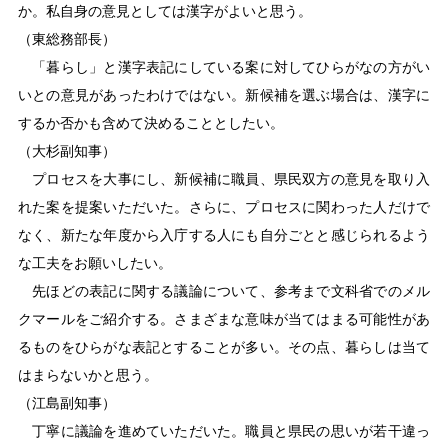
か。私自身の意見としては漢字がよいと思う。
（東総務部長）
「暮らし」と漢字表記にしている案に対してひらがなの方がい
いとの意見があったわけではない。新候補を選ぶ場合は、漢字に
するか否かも含めて決めることとしたい。
（大杉副知事）
プロセスを大事にし、新候補に職員、県民双方の意見を取り入
れた案を提案いただいた。さらに、プロセスに関わった人だけで
なく、新たな年度から入庁する人にも自分ごとと感じられるよう
な工夫をお願いしたい。
先ほどの表記に関する議論について、参考まで文科省でのメル
クマールをご紹介する。さまざまな意味が当てはまる可能性があ
るものをひらがな表記とすることが多い。その点、暮らしは当て
はまらないかと思う。
（江島副知事）
丁寧に議論を進めていただいた。職員と県民の思いが若干違っ