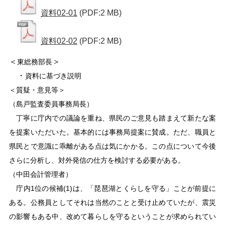
資料02-01
(PDF:2 MB)
資料02-02
(PDF:2 MB)
＜
＞
東総務部長
・
資料に基づき説明
＜質疑・意見等＞
（島戸監査委員事務局長）
丁寧に庁内での議論を重ね、県民のご意見も踏まえて新たな案
を提案いただいた。基本的には事務局提案に賛成。ただ、職員と
県民とで意識に乖離がある点は気にかかる。この点について今後
さらに分析し、対外発信の仕方を検討する必要がある。
（中田会計管理者）
庁内1位の候補(1)は、「琵琶湖とくらしを守る」ことが前提に
ある。公務員としてそれは当然のことと受け止めていたが、震災
の影響もある中、改めて暮らしを守るということが求められてい