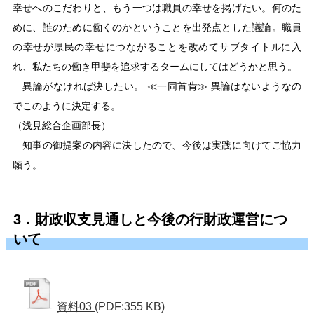
幸せへのこだわりと、もう一つは職員の幸せを掲げたい。何のた
めに、誰のために働くのかということを出発点とした議論。職員
の幸せが県民の幸せにつながることを改めてサブタイトルに入
れ、私たちの働き甲斐を追求するタームにしてはどうかと思う。
異論がなければ決したい。 ≪一同首肯≫ 異論はないようなの
でこのように決定する。
（浅見総合企画部長）
知事の御提案の内容に決したので、今後は実践に向けてご協力
願う。
3．財政収支見通しと今後の行財政運営につ
いて
資料03
(PDF:355 KB)