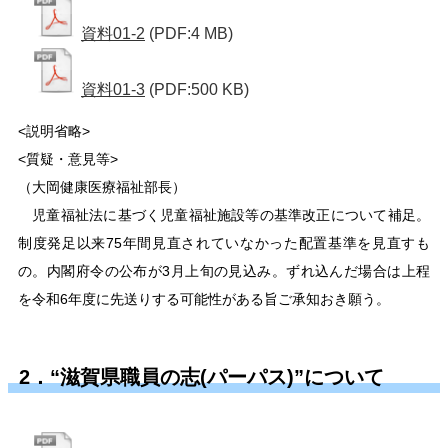
資料01-2
(PDF:4 MB)
資料01-3
(PDF:500 KB)
<説明省略>
<質疑・意見等>
（大岡健康医療福祉部長）
児童福祉法に基づく児童福祉施設等の基準改正について補足。
制度発足以来75年間見直されていなかった配置基準を見直すも
の。内閣府令の公布が3月上旬の見込み。ずれ込んだ場合は上程
を令和6年度に先送りする可能性がある旨ご承知おき願う。
2．“滋賀県職員の志(パーパス)”について