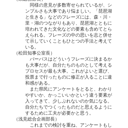
同様の意見が多数寄せられているが、シ
ンプルさも大事であり悩ましい。「琵琶湖
と生きる」などのフレーズには、森・川・
里・湖のつながりもあり、琵琶湖とともに
培われてきた文化などの要素も含めてとら
えられる。フレーズの中の思いを志と併せ
て示していくこともひとつの手法と考えて
いる。
（松田知事公室長）
パーパスはどういうフレーズに決まるか
も大事だが、自分たちのものとして考える
プロセスが最も大事。これがよいと選び、
投票まで行ったものに修正が入ることに違
和感がある。
また県民にアンケートをとると、わかり
やすいか、かっこいいかという違う要素が
入ってきて、少しぶれないのか気になる。
自分たちでつくったものだと思えるように
するために工夫が必要かと思う。
（浅見総合企画部長）
これまでの検討を重ね、アンケートもし