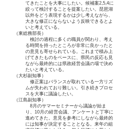
てきたことを大事にしたい。候補案2,5,4に
絞って検討することを提案したい。琵琶湖
以外をどう表現するかは少し考えながら、
大きな修正にならないよう反映できるとよ
いと考えている。
（東総務部長）
検討の過程に多くの職員が関わり、考え
る時間を持ったところが非常に良かったと
の意見も寄せられている。これまで積み上
げてきたものをベースに、県民の反応も見
ながら最終的には県政経営会議の場で決め
たいと考えている。
（大杉副知事）
修正案はバランスが取れている一方リズ
ムが失われており難しい。引き続きプロセ
スを大事に議論したい。
（江島副知事）
8月のサマーセミナーから議論が始ま
り、10月の経営会議、アンケートと丁寧に
進めてきた。意見を参考にしながら最終的
には知事が決定することとなる。来年の組