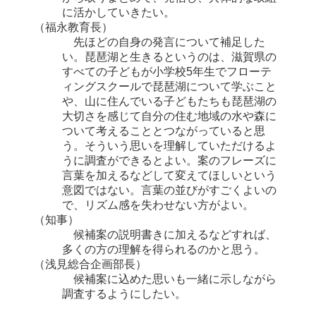
に活かしていきたい。
（福永教育長）
先ほどの自身の発言について補足した
い。琵琶湖と生きるというのは、滋賀県の
すべての子どもが小学校5年生でフローテ
ィングスクールで琵琶湖について学ぶこと
や、山に住んでいる子どもたちも琵琶湖の
大切さを感じて自分の住む地域の水や森に
ついて考えることとつながっていると思
う。そういう思いを理解していただけるよ
うに調査ができるとよい。案のフレーズに
言葉を加えるなどして変えてほしいという
意図ではない。言葉の並びがすごくよいの
で、リズム感を失わせない方がよい。
（知事）
候補案の説明書きに加えるなどすれば、
多くの方の理解を得られるのかと思う。
（浅見総合企画部長）
候補案に込めた思いも一緒に示しながら
調査するようにしたい。