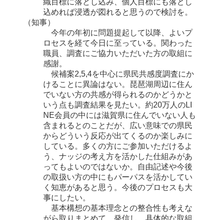
織目標に落とし込み、個人目標にも落とし
込めれば浸透が図れると思うので検討を。
（知事）
今年の年初に問題提起して以降、よいプ
ロセスを経て今日に至っている。関わった
職員、調査にご協力いただいた方の取組に
感謝。
候補案2,5,4を中心に県民共感度調査にか
けることに異論はない。琵琶湖周辺に住ん
でいない方の共感が得られるのかどうかと
いう点も調査結果を見たい。約20万人のLI
NE会員の中には滋賀県に住んでいない人も
含まれるとのことだが、広い意味での県民
からどういう反応が出てくるのか楽しみに
している。多くの方にご参加いただけるよ
う、ナッジの考え方を活かした仕組みがあ
ってもよいのではないか。自由記述や今後
の取扱い方の中にもパーパスを活かしてい
く知恵があると思う。今後のプロセスも大
事にしたい。
基本構想の基本理念との整合性も考えな
がら取りまとめて、発信し、具体的な取組