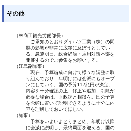
その他
（林商工観光労働部長）
ご承知のとおりダイハツ工業（株）の問
題の影響が非常に広範に及ぼうとしてい
る。急遽明日、総合経済・雇用対策本部を
開催するのでご参集をお願いする。
（江島副知事）
現在、予算編成に向けて様々な調整に取
り組んでおり、年明けには会派にもオープ
ンにしていく。国の予算112兆円が決定。
内容を十分確認の上、修正や追加、削除が
必要な場合は、財政課と相談を。国の予算
を念頭に置いて説明できるように十分に内
容を理解しておいてほしい。
（知事）
予算をいよいよとりまとめ、年明け以降
に会派に説明し、最終局面を迎える。国の