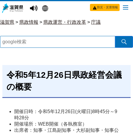
防災・災害情報
滋賀県
>
県政情報
>
県政運営・行政改革
>
庁議
令和5年12月26日県政経営会議
の概要
開催日時：令和5年12月26日(火曜日)8時45分～9
時28分
開催場所：WEB開催（各執務室）
出席者：知事・江島副知事・大杉副知事・知事公