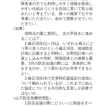
障害者の方でも利用しやすく情報を取得し
やすい仕組みづくりを念頭に置いて取り組
みたいと考えている。個々の施策でも十分
考慮いただきたい。改めて調整させていた
だきたい。
（知事）
現時点の案に賛同し、次の手続きに進め
ることは了。
1.修正項目(1)～(3)は、いずれも個人にど
う寄り添うのかという修正項目。地域防災
計画に記載すると同時に、分野別計画への
落とし込みや市町、関係団体との連携も重
要。3月の防災会議の際には、具体的に何
をするのか、どう変わるのか共有できると
よい。
2.修正項目(4)で災害時応援協定の追加に
ついて触れられているが、これまでに結ん
だ協定についても今日的な見直しが必要で
はないか。
（山下防災危機管理監）
1.防災会議の際にどういった取組をすべ