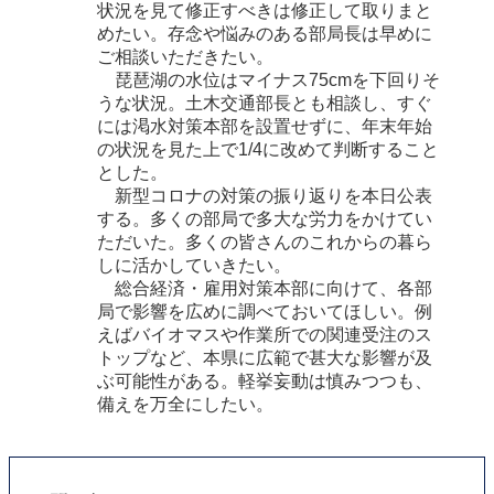
状況を見て修正すべきは修正して取りまと
めたい。存念や悩みのある部局長は早めに
ご相談いただきたい。
琵琶湖の水位はマイナス75cmを下回りそ
うな状況。土木交通部長とも相談し、すぐ
には渇水対策本部を設置せずに、年末年始
の状況を見た上で1/4に改めて判断すること
とした。
新型コロナの対策の振り返りを本日公表
する。多くの部局で多大な労力をかけてい
ただいた。多くの皆さんのこれからの暮ら
しに活かしていきたい。
総合経済・雇用対策本部に向けて、各部
局で影響を広めに調べておいてほしい。例
えばバイオマスや作業所での関連受注のス
トップなど、本県に広範で甚大な影響が及
ぶ可能性がある。軽挙妄動は慎みつつも、
備えを万全にしたい。