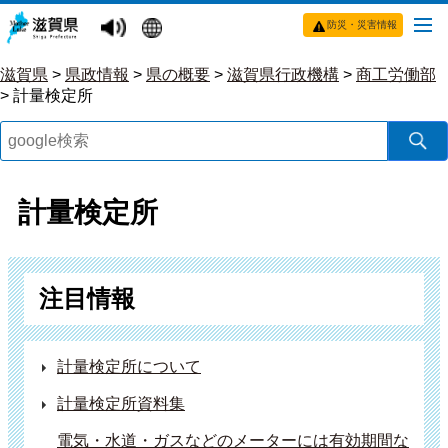
防災・災害情報
滋賀県
>
県政情報
>
県の概要
>
滋賀県行政機構
>
商工労働部
>
計量検定所
計量検定所
注目情報
計量検定所について
計量検定所資料集
電気・水道・ガスなどのメーターには有効期間な