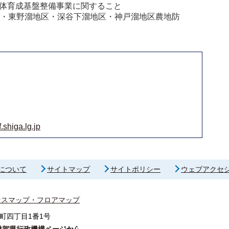
体育成基盤整備事業に関すること
区・東野溜地区・深谷下溜地区・神戸溜地区農地防
shiga.lg.jp
について
サイトマップ
サイトポリシー
ウェブアクセ
セスマップ・フロアマップ
町四丁目1番1号
滋賀県行政機構ページ
から