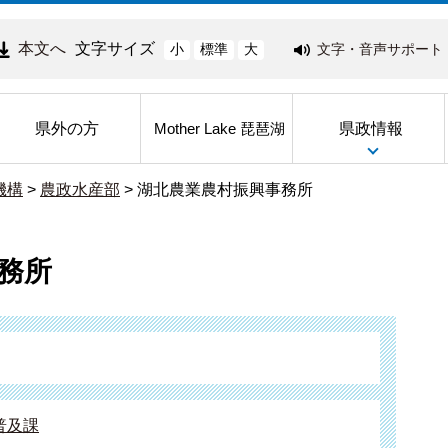
本文へ
文字サイズ
文字・音声サポート
小
標準
大
県外の方
県政情報
Mother Lake 琵琶湖
機構
>
農政水産部
>
湖北農業農村振興事務所
務所
普及課