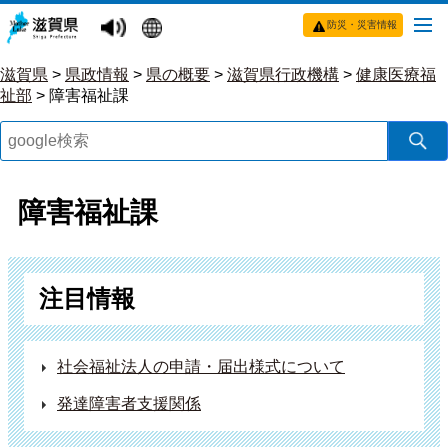
防災・災害情報
滋賀県
>
県政情報
>
県の概要
>
滋賀県行政機構
>
健康医療福
祉部
>
障害福祉課
障害福祉課
注目情報
社会福祉法人の申請・届出様式について
発達障害者支援関係